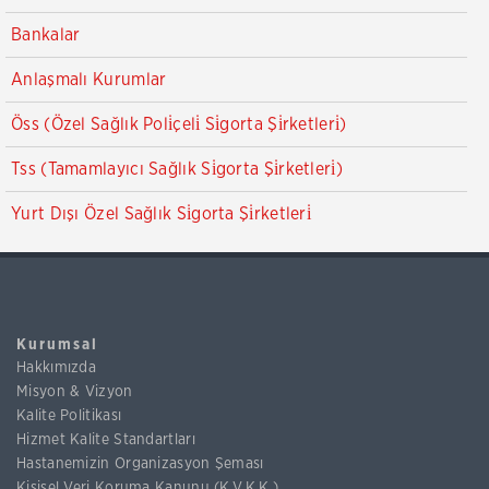
Bankalar
Anlaşmalı Kurumlar
Öss (Özel Sağlık Poli̇çeli̇ Si̇gorta Şi̇rketleri̇)
Tss (Tamamlayıcı Sağlık Si̇gorta Şi̇rketleri̇)
Yurt Dışı Özel Sağlık Si̇gorta Şi̇rketleri̇
Kurumsal
Hakkımızda
Misyon & Vizyon
Kalite Politikası
Hizmet Kalite Standartları
Hastanemizin Organizasyon Şeması
Kişisel Veri Koruma Kanunu (K.V.K.K.)