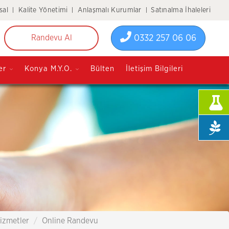
sal
Kalite Yönetimi
Anlaşmalı Kurumlar
Satınalma İhaleleri
0332 257 06 06
Randevu Al
er
Konya M.Y.O.
Bülten
İletişim Bilgileri
izmetler
Online Randevu