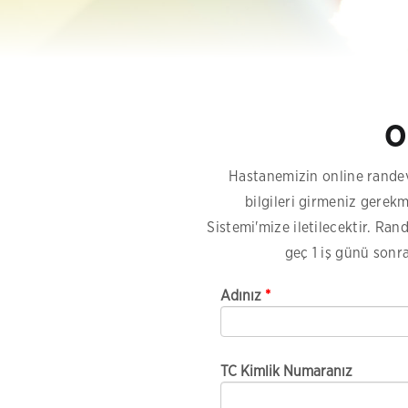
O
Hastanemizin online randev
bilgileri girmeniz gerek
Sistemi'mize iletilecektir. Ra
geç 1 iş günü sonra
Adınız
*
TC Kimlik Numaranız