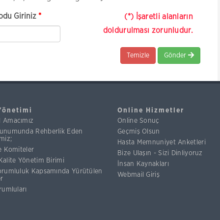
odu Giriniz
*
(*) İşaretli alanların
doldurulması zorunludur.
Temizle
Gönder
Yönetimi
Online Hizmetler
l Amacımız
Online Sonuç
unumunda Rehberlik Eden
Geçmiş Olsun
miz;
Hasta Memnuniyet Anketleri
e Komiteler
Bize Ulaşın - Sizi Dinliyoruz
Kalite Yönetim Birimi
İnsan Kaynakları
orumluluk Kapsamında Yürütülen
Webmail Giriş
er
rumluları