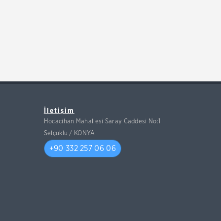
İletişim
Hocacihan Mahallesi Saray Caddesi No:1
Selçuklu / KONYA
+90 332 257 06 06