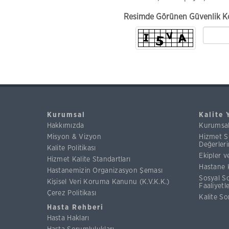
Resimde Görünen Güvenlik K
Kurumsal
Kalite 
Hakkımızda
Kurumsa
Misyon & Vizyon
Hizmet S
Değerleri
Kalite Politikası
Ekipler v
Hizmet Kalite Standartları
Hastane 
Hastanemizin Organizasyon Şeması
Sosyal S
Kişisel Veri Koruma Kanunu (K.V.K.K.)
Faaliyetl
Çerez Politikası
Kalite So
Hasta Rehberi
Hasta Hakları