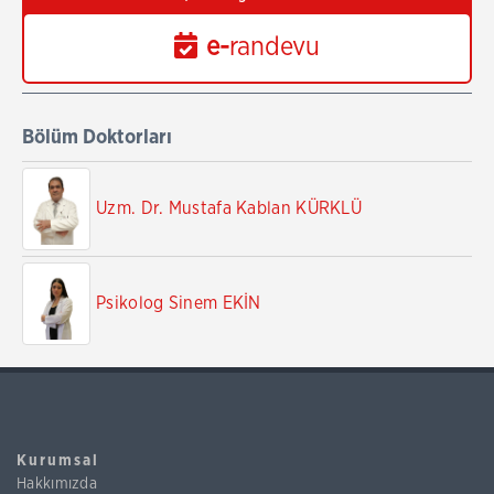
e-
randevu
Bölüm Doktorları
Uzm. Dr. Mustafa Kablan KÜRKLÜ
Psikolog Sinem EKİN
Kurumsal
Hakkımızda