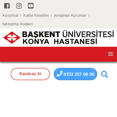
Kurumsal
Kalite Yönetimi
Anlaşmalı Kurumlar
Satınalma İhaleleri
Tog
nav
Randevu Al
0332 257 06 06